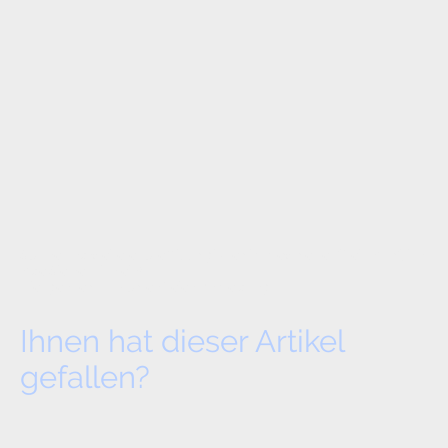
Solche und weitere tolle Tipps gibt es im Newsletter "frei Haus", ich
lade Sie herzlich ein!
Hier geht es zur kostenfreien Anmeldung
.
Ihnen hat dieser Artikel
gefallen?