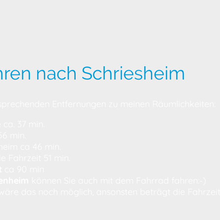
hren nach Schriesheim
ntsprechenden Entfernungen zu meinen Räumlichkeiten:
 ca. 37 min.
56 min.
heim ca 46 min.
e Fahrzeit 51 min.
t
ca 90 min
enheim
können Sie auch mit dem Fahrrad fahren:-)
äre das noch möglich, ansonsten beträgt die Fahrzei