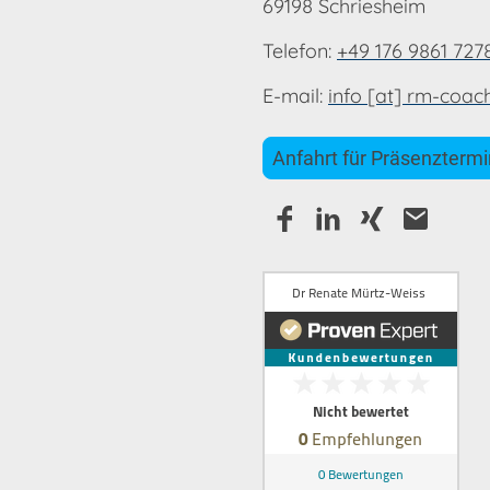
69198 Schriesheim
Telefon:
+49 176 9861 727
E-mail:
info [at] rm-coac
Anfahrt für Präsenzterm