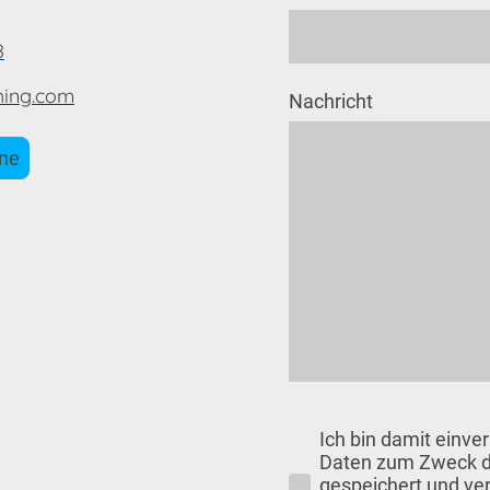
8
hing.com
Nachricht
ine
Ich bin damit einve
Daten zum Zweck 
gespeichert und ver