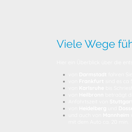
Viele Wege fü
Hier ein Überblick über die e
von
Darmstadt
fahren Sie
von
Frankfurt
sind es ca 
von
Karlsruhe
bis Schries
von
Heilbronn
betraägt di
Anfahrtszeit von
Stuttgar
von
Heidelberg
und
Doss
und auch von
Mannheim
w
mit dem Auto ca. 20 min.