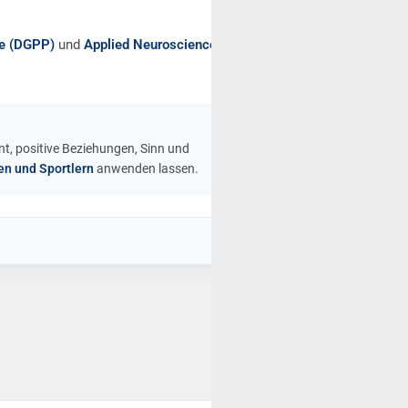
ie (DGPP)
und
Applied Neuroscience (Damir del
t, positive Beziehungen, Sinn und
en und Sportlern
anwenden lassen.