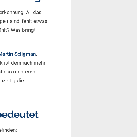
nerkennung. All das
elt sind, fehlt etwas
ühlt? Was bringt
Martin Seligman
,
ück ist demnach mehr
ht aus mehreren
hzeitig die
bedeutet
finden: