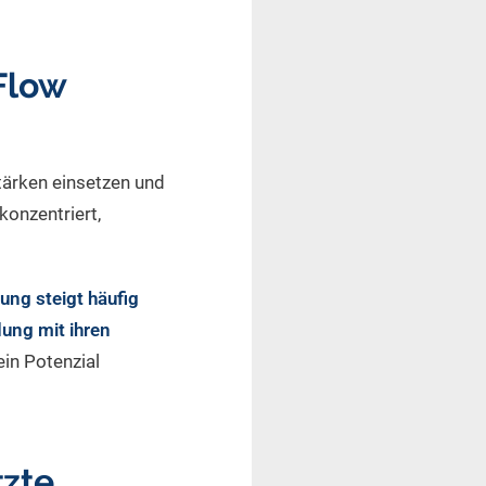
Flow
tärken einsetzen und
konzentriert,
tung steigt häufig
ung mit ihren
ein Potenzial
tzte