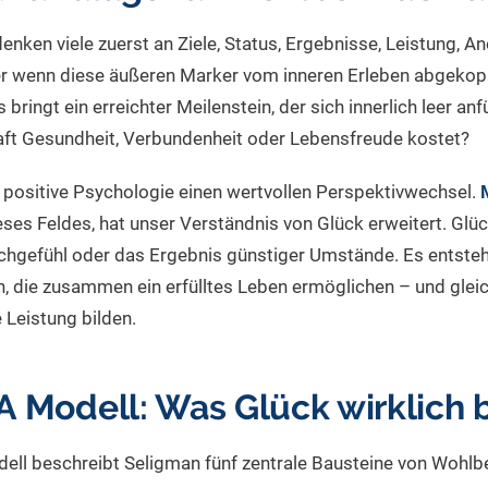
nken viele zuerst an Ziele, Status, Ergebnisse, Leistung, A
er wenn diese äußeren Marker vom inneren Erleben abgekopp
ringt ein erreichter Meilenstein, der sich innerlich leer anf
haft Gesundheit, Verbundenheit oder Lebensfreude kostet?
ie positive Psychologie einen wertvollen Perspektivwechsel.
ieses Feldes, hat unser Verständnis von Glück erweitert. Gl
Hochgefühl oder das Ergebnis günstiger Umstände. Es entste
 die zusammen ein erfülltes Leben ermöglichen – und gleic
 Leistung bilden.
 Modell: Was Glück wirklich 
l beschreibt Seligman fünf zentrale Bausteine von Wohlbe