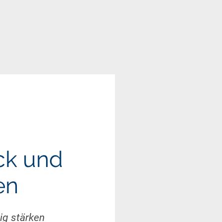
Blog
Newsletter
Kontakt
📞
ck und
en
ig stärken