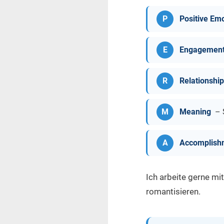
P
Positive Em
E
Engagemen
R
Relationshi
M
Meaning
– 
A
Accomplish
Ich arbeite gerne mi
romantisieren.