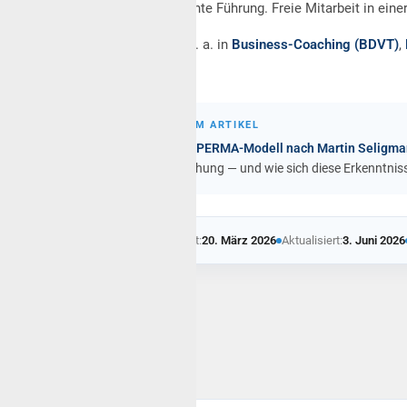
gehirngerechte Führung. Freie Mitarbeit in ein
Zertifiziert u. a. in
Business-Coaching (BDVT)
,
Monte)
.
IN DIESEM ARTIKEL
Was das
PERMA-Modell nach Martin Seligma
Zielerreichung — und wie sich diese Erkenntni
Veröffentlicht:
20. März 2026
Aktualisiert:
3. Juni 2026